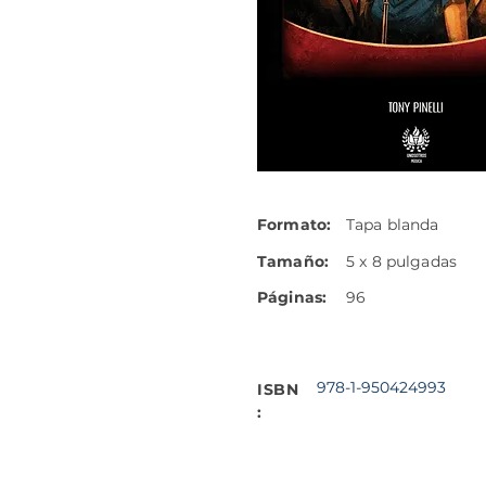
Formato:
Tapa blanda
Tamaño:
5 x 8 pulgadas
Páginas:
96
978-1-950424993
ISBN
: