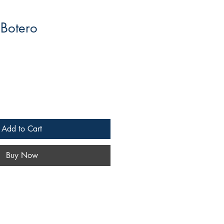
 Botero
le
ce
Add to Cart
Buy Now