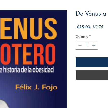
De Venus a
Regular
Sa
 $15.00 
$9.75
Price
Pri
Quantity
*