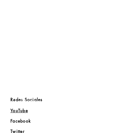
Redes Sociales
Sé el primero en saber
YouTube
Facebook
Twitter