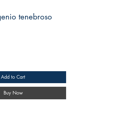
genio tenebroso
ale
rice
Add to Cart
Buy Now