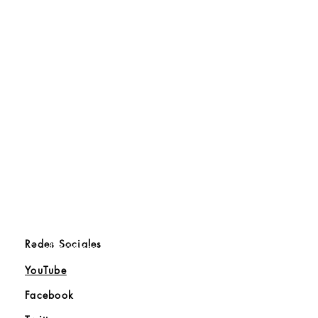
Redes Sociales
Sé el primero en saber
YouTube
Facebook