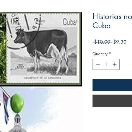
Historias n
Cuba
Regular
Sa
 $10.00 
$9.30
Price
Pri
Quantity
*