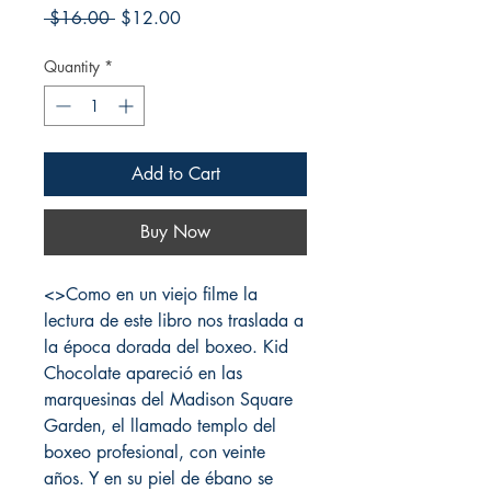
Regular
Sale
 $16.00 
$12.00
Price
Price
Quantity
*
Add to Cart
Buy Now
<>Como en un viejo filme la 
lectura de este libro nos traslada a 
la época dorada del boxeo. Kid 
Chocolate apareció en las 
marquesinas del Madison Square 
Garden, el llamado templo del 
boxeo profesional, con veinte 
años. Y en su piel de ébano se 