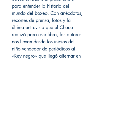
para entender la historia del 
mundo del boxeo. Con anécdotas, 
recortes de prensa, fotos y la 
última entrevista que el Choco 
realizó para este libro, los autores 
nos llevan desde los inicios del 
niño vendedor de periódicos al 
«Rey negro» que llegó alternar en 
New York con Cag Calloway, 
Duke Ellington, Louis Armstrong, 
Carlos Gardel, entre otros; al 
declive del que está considerado 
entre los diez mejores peso pluma 
de todos los tiempos, incluido en 
el Salón de la Fama del Boxeo en 
1959, doble campeón mundial 
que no pudo derrotar los excesos 
de la vida. El cuerpo a cuerpo con 