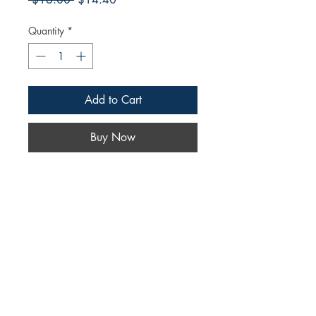
Price
Price
Quantity
*
Add to Cart
Buy Now