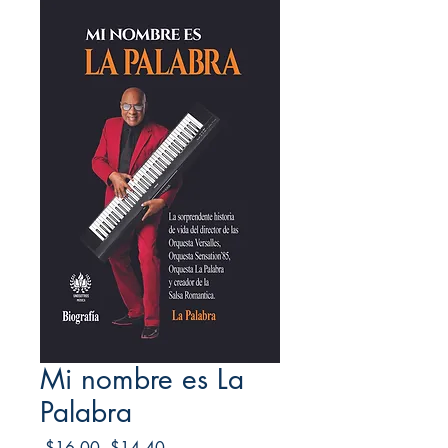
Mi nombre es La
Palabra
Regular
Sale
 $16.00 
$14.40