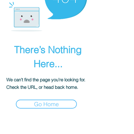
There’s Nothing
Here...
We can’t find the page you’re looking for.
Check the URL, or head back home.
Go Home
UnosOtrosEdiciones
Miami, FL 33144