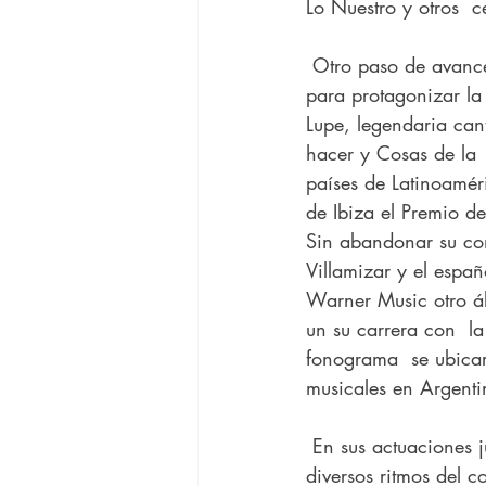
Lo Nuestro y otros  
 Otro paso de avance en su carrera artística se produce en el 2007 cuando  es seleccionada 
para protagonizar la 
Lupe, legendaria ca
hacer y Cosas de la 
países de Latinoaméri
de Ibiza el Premio de
Sin abandonar su con
Villamizar y el españ
Warner Music otro ál
un su carrera con  l
fonograma  se ubicar
musicales en Argenti
 En sus actuaciones junto a notables figuras y agrupaciones, también ha  interpretado 
diversos ritmos del 