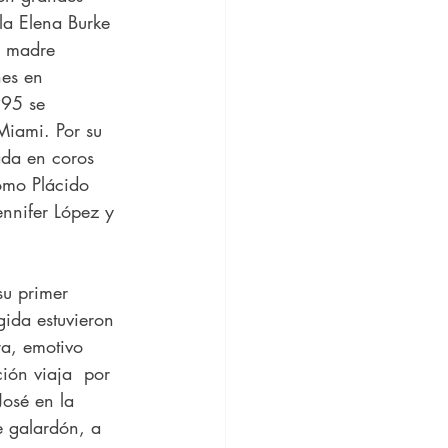
la Elena Burke 
u madre 
nes en 
995 se 
Miami. Por su 
ada en coros 
omo Plácido 
nnifer López y 
su primer 
ida estuvieron 
ra, emotivo 
ión viaja  por 
José en la 
 galardón, a 