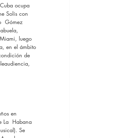
 Cuba ocupa 
e Solís con 
no  Gómez 
abuela, 
 Miami, luego 
, en el ámbito 
condición de  
leaudiencia, 
años en 
de La  Habana 
musical). Se 