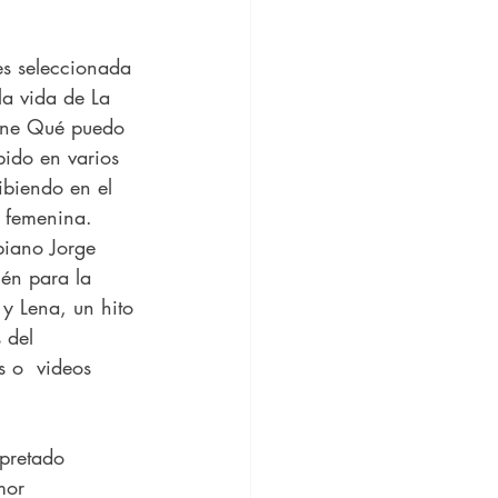
la vida de La 
one Qué puedo 
ido en varios  
ibiendo en el 
e femenina.
biano Jorge 
ién para la 
y Lena, un hito 
 del 
 o  videos 
mor 