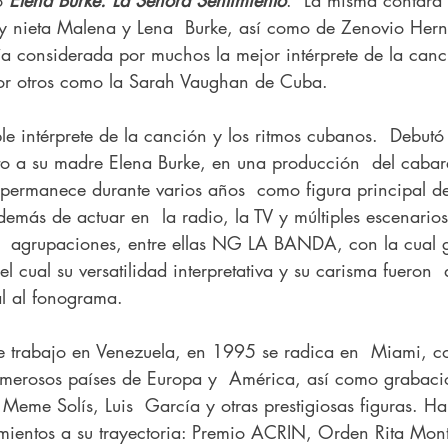
 y nieta Malena y Lena  Burke, así como de Zenovio Her
fía considerada por muchos la mejor intérprete de la can
por otros como la Sarah Vaughan de Cuba.
e intérprete de la canción y los ritmos cubanos.  Debutó
to a su madre Elena Burke, en una producción  del cabare
permanece durante varios años  como figura principal d
demás de actuar en  la radio, la TV y múltiples escenar
  agrupaciones, entre ellas NG LA BANDA, con la cual g
l cual su versatilidad interpretativa y su carisma fueron  
l al fonograma.
e trabajo en Venezuela, en 1995 se radica en  Miami, c
umerosos países de Europa y  América, así como grabaci
 Meme Solís, Luis  García y otras prestigiosas figuras. Ha
ientos a su trayectoria: Premio ACRIN, Orden Rita Mont