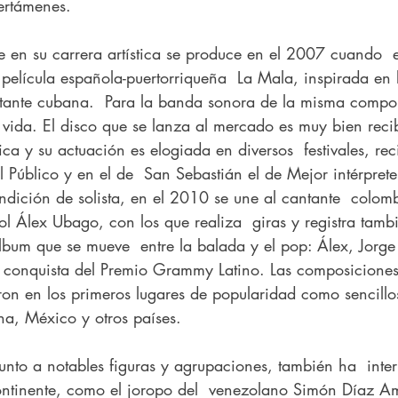
certámenes.
película española-puertorriqueña  La Mala, inspirada en 
ntante cubana.  Para la banda sonora de la misma comp
 vida. El disco que se lanza al mercado es muy bien recib
ca y su actuación es elogiada en diversos  festivales, rec
l Público y en el de  San Sebastián el de Mejor intérpret
dición de solista, en el 2010 se une al cantante  colom
ol Álex Ubago, con los que realiza  giras y registra tamb
bum que se mueve  entre la balada y el pop: Álex, Jorge 
a conquista del Premio Grammy Latino. Las composiciones
on en los primeros lugares de popularidad como sencillos
na, México y otros países.
continente, como el joropo del  venezolano Simón Díaz A