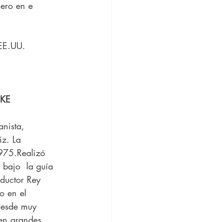
ero en e 
 EE.UU.
RKE
nista, 
z. La  
975.Realizó 
 bajo  la guía 
ductor Rey 
o en el 
desde muy 
en grandes 