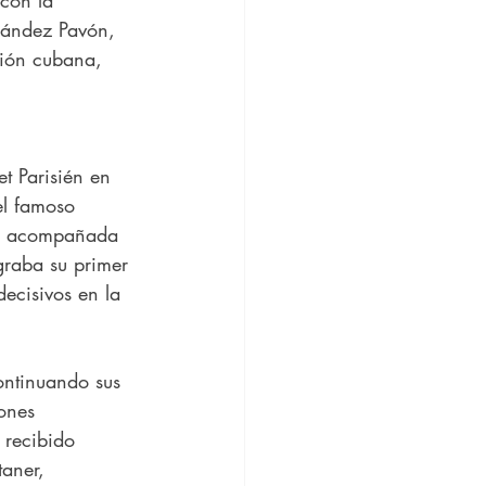
nández Pavón, 
ción cubana, 
 
t Parisién en 
el famoso 
ios acompañada 
raba su primer 
decisivos en la 
ontinuando sus 
ones 
 recibido 
aner,  