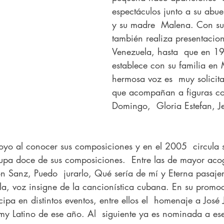
espectáculos junto a su abue
y su madre  Malena. Con s
también realiza presentacio
Venezuela, hasta  que en 1
establece con su familia en 
hermosa voz es  muy solicit
que acompañan a figuras c
Domingo,  Gloria Estefan, Je
oyo al conocer sus composiciones y en el 2005  circula 
upa doce de sus composiciones.  Entre las de mayor acog
n Sanz, Puedo  jurarlo, Qué sería de mí y Eterna pasaje
a, voz insigne de la cancionística cubana. En su promoc
cipa en distintos eventos, entre ellos el  homenaje a José 
 Latino de ese año. Al  siguiente ya es nominada a ese