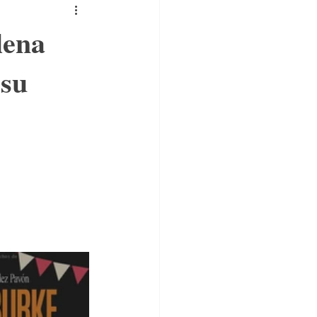
lena
 su