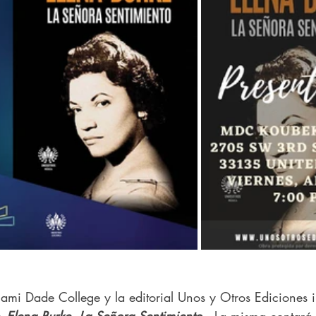
iami Dade College y la editorial Unos y Otros Ediciones i
o 
Elena Burke. La Señora Sentimiento
.  La misma contará 