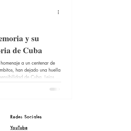
emoria y su
oria de Cuba
 homenaje a un centenar de
ámbitos, han dejado una huella
 sensibilidad de Cuba. Lejos de
a propone una cuidada
arcadas por el talento, la
l heroísmo y la sublimidad.
Redes Sociales
Sé el primero en saber
YouTube