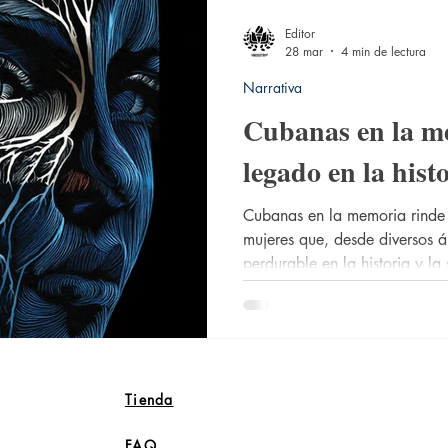
Editor
28 mar
4 min de lectura
Narrativa
Cubanas en la m
legado en la hist
Cubanas en la memoria rinde
mujeres que, desde diversos 
perdurable en la historia y la
ser un diccionario, esta obr
selección que celebra vidas m
entrega y, en muchos casos, e
Tienda
FAQ