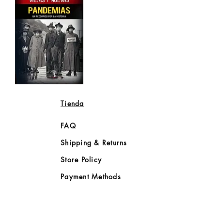
ejas
Vista rápida
evas
Tienda
ndemias.
n
corrido
r
FAQ
storia
Shipping & Returns
Store Policy
Payment Methods