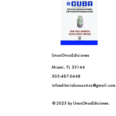
Zooraqueología
Vi
de
y
Vista rápida
Cuba
nu
UnosOtrosEdiciones
pa
U
re
po
Miami, FL 33144
la
hi
305-487-0448
infoeditorialunosotros@gmail.com
© 2023 by UnosOtrosEdiciones.