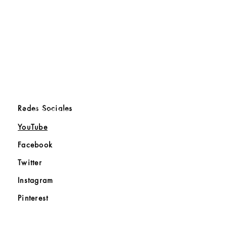
Redes Sociales
Sé el primero en saber
YouTube
Facebook
Twitter
Instagram
Pinterest