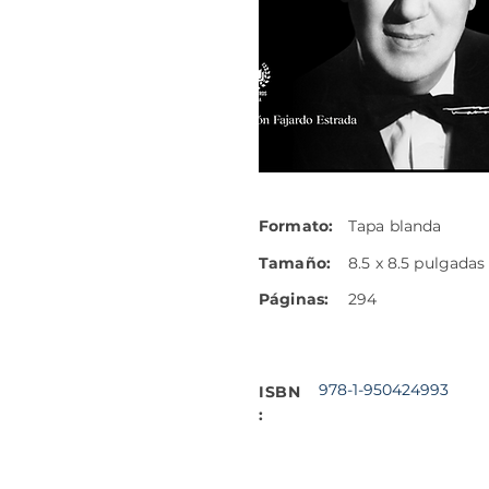
Formato:
Tapa blanda
Tamaño:
8.5 x 8.5 pulgadas
Páginas:
294
978-1-950424993
ISBN
: