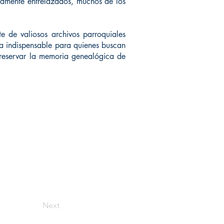
hamente entrelazados, muchos de los
te de valiosos archivos parroquiales
cia indispensable para quienes buscan
 preservar la memoria genealógica de
Next