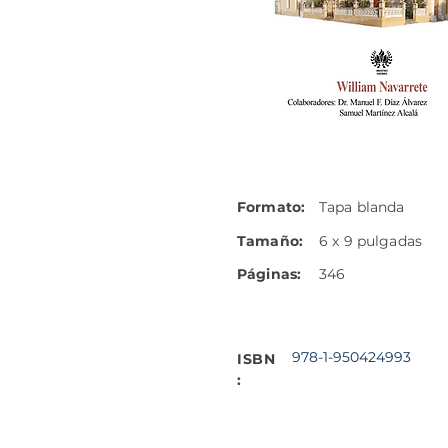
Formato:
Tapa blanda
Tamaño:
6 x 9 pulgadas
Páginas:
346
978-1-950424993
ISBN
: