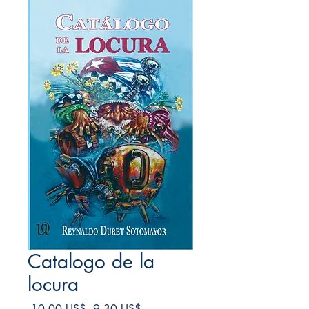
Catalogo de la
locura
Precio
Precio
 10,00 US$ 
9,30 US$