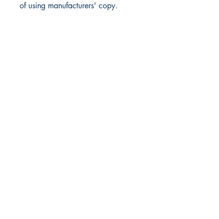
of using manufacturers' copy.
UnosOtrosEdiciones
Miami, FL 33144
305-487-0448
infoeditorialunosotros@gmail.com
© 2023 by UnosOtrosEdiciones.
Tienda