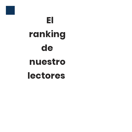
El
ranking
de
nuestro
lectores
¿No sabes qué leer?
Consulta los libros
que lideran nuestras
ventas este mes y
únete a la