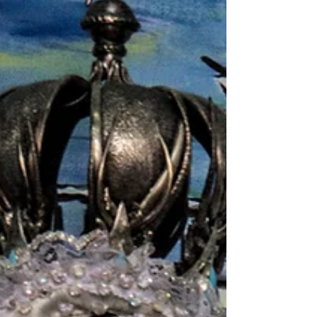
Éxito en taquilla, críticas divididas, y el libro
biográfico La película Michael (2026), dirigida por
Antoine Fuqua y protagonizada por Jaafar Jackson,
llegó a salas con un arranque fuerte en la taquilla —
más de 200 millones de dólares en su estreno—,
pero sin consenso entre los críticos, que la han
evaluado con opiniones mixtas y, en algunos casos,
desfavorables. Mientras el público la impulsa como
el biopic musical más exitoso, reseñas
especializadas cuestionan la falta de