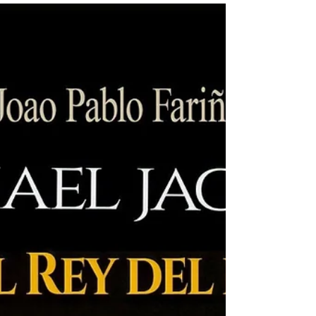
que, desde sus raíces más tempranas, moldearon un
estilo propio: desde los dúos y la trova tradicional,
hasta la riqueza expresiva de los tríos y la
sofisticación de los cuartetos.