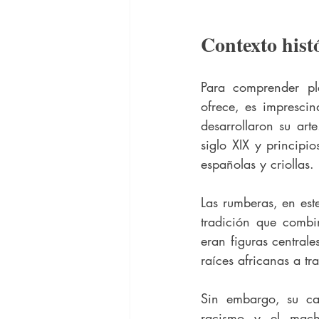
Contexto hist
Para comprender ple
ofrece, es imprescind
desarrollaron su art
siglo XIX y principi
españolas y criollas.
Las rumberas, en est
tradición que combin
eran figuras central
raíces africanas a tra
Sin embargo, su cam
racismo y el machi