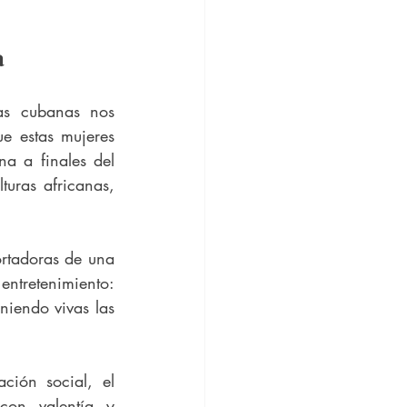
a
as cubanas nos 
ue estas mujeres 
a a finales del 
uras africanas, 
rtadoras de una 
ntretenimiento: 
iendo vivas las 
ión social, el 
on valentía y 