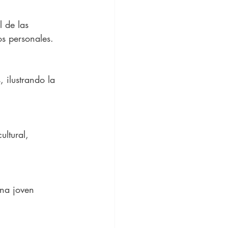
l de las 
s personales.
 ilustrando la 
ltural, 
una joven 