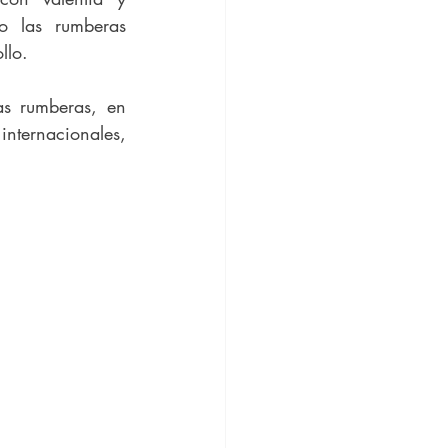
o las rumberas 
llo.
s rumberas, en 
ernacionales, 