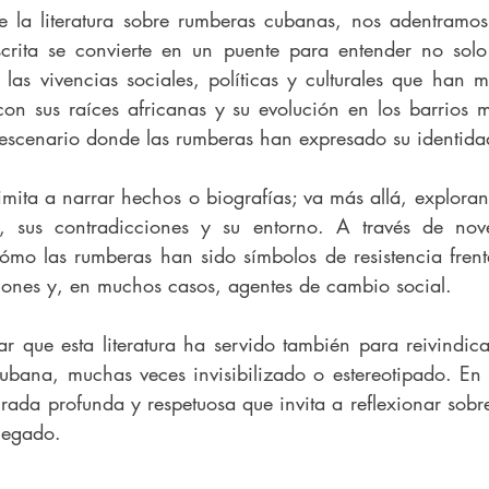
la literatura sobre rumberas cubanas, nos adentramos 
crita se convierte en un puente para entender no solo 
las vivencias sociales, políticas y culturales que han m
on sus raíces africanas y su evolución en los barrios m
scenario donde las rumberas han expresado su identidad
 limita a narrar hechos o biografías; va más allá, exploran
s, sus contradicciones y su entorno. A través de nove
cómo las rumberas han sido símbolos de resistencia frente
iones y, en muchos casos, agentes de cambio social.
r que esta literatura ha servido también para reivindica
ubana, muchas veces invisibilizado o estereotipado. En e
rada profunda y respetuosa que invita a reflexionar sobr
 legado.