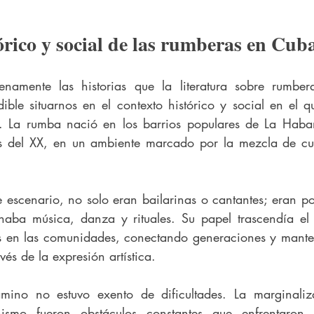
órico y social de las rumberas en Cub
namente las historias que la literatura sobre rumber
ible situarnos en el contexto histórico y social en el q
e. La rumba nació en los barrios populares de La Haban
os del XX, en un ambiente marcado por la mezcla de cult
e escenario, no solo eran bailarinas o cantantes; eran po
aba música, danza y rituales. Su papel trascendía el e
es en las comunidades, conectando generaciones y manten
vés de la expresión artística.
ino no estuvo exento de dificultades. La marginalizac
smo fueron obstáculos constantes que enfrentaron c