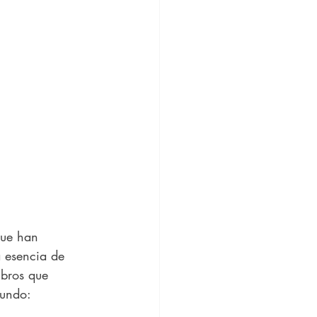
que han 
a esencia de 
ibros que 
mundo: