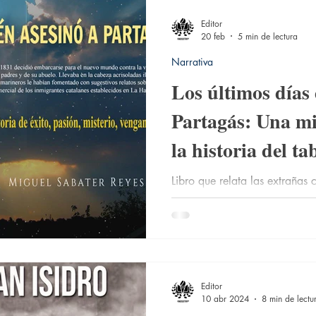
Editor
20 feb
5 min de lectura
Narrativa
Los últimos días
Partagás: Una m
la historia del t
Libro que relata las extrañas 
tabaquero catalán radicado 
Editor
10 abr 2024
8 min de lectu