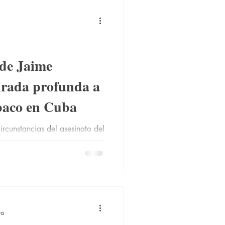
 de Jaime
irada profunda a
abaco en Cuba
circunstancias del asesinato del
en Cuba Jaime Partagás
ra