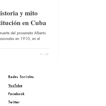
istoria y mito
stitución en Cuba
uerte del proxeneta Alberto
pasionales en 1910, en el
Redes Sociales
Sé el primero en saber
YouTube
Facebook
Twitter